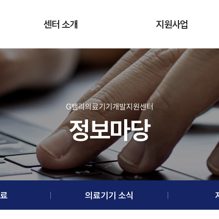
센터 소개
지원사업
인사말
의료데이터 활용지원
인프라 소개
첨단의료기기 개발지원
비전 및 목표
사용적합성 평가지원
G밸리의료기기개발지원센터
정보마당
운영조직
기술사업화지원
운영성과
기업성장지원
오시는 길
글로벌 진출 지원
네트워크 및 교육지원
료
의료기기 소식