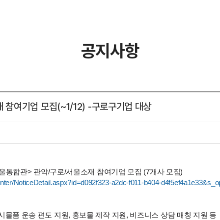
공지사항
 참여기업 모집(~1/12) -구로구기업 대상
 서울통합관> 관악/구로/서울소재 참여기업 모집 (7개사 모집)
nter/NoticeDetail.aspx?id=d092f323-a2dc-f011-b404-d4f5ef4a1e33&s_
전시물품 운송 편도 지원, 홍보물 제작 지원, 비즈니스 상담 매칭 지원 등