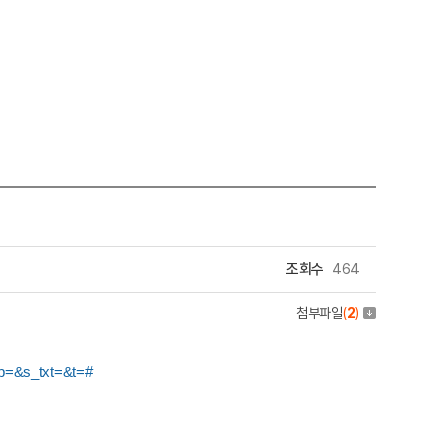
조회수
464
첨부파일
(
2
)
op=&s_txt=&t=#