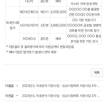
디O이
윤O준
예비
아시아 지역 판로개척
OOOOO OO를 활용한
에O트O튜O오
박O기
3,000,000
간편 OOOO OO분석계
OO 기반 의료기기
국내전시회
시O지O이O이
신O영
2,880,000
OOOOO의 글로벌 경쟁력
참가
강화를 위한 전시회 참가
OOOO, OOO OOO 활성
두O바O오
윤O준
예비
분석을 위한 키트 전시
* 지원결과 및 결과평가에 따라 지원금액이 변동되었음
* 예비기업은 협약포기 발생시 연락 예정
목록
다음글
2024년도 의료분야 지원사업 - 임상시험계획 지원사업 4차 공고
이전글
2024년도 의료분야 지원사업 - 임상시험계획 지원사업 3차 공고