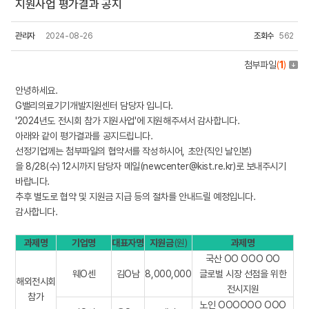
지원사업 평가결과 공지
관리자
2024-08-26
조회수
562
첨부파일
(
1
)
안녕하세요.
G밸리의료기기개발지원센터 담당자 입니다.
'2024년도 전시회 참가 지원사업'에 지원해주셔서 감사합니다.
아래와 같이 평가결과를 공지드립니다.
선정기업께는 첨부파일의 협약서를 작성하시어, 초안(직인 날인본)
을 8/28(수) 12시까지 담당자 메일(newcenter@kist.re.kr)로 보내주시기
바랍니다.
추후 별도로 협약 및 지원금 지급 등의 절차를 안내드릴 예정입니다.
감사합니다.
과제명
기업명
대표자명
지원금
(원)
과제명
국산 OO OOO OO
웨O센
김O남
8,000,000
글로벌 시장 선점을 위한
해외전시회
전시지원
참가
노인 OOOOOO OOO