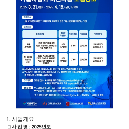
1.
사업개요
□
사 업 명
:
2025
년도