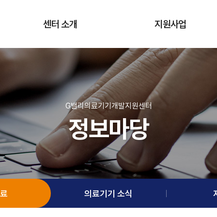
센터 소개
지원사업
인사말
의료데이터 활용지원
인프라 소개
첨단의료기기 개발지원
비전 및 목표
사용적합성 평가지원
G밸리의료기기개발지원센터
정보마당
운영조직
기술사업화지원
운영성과
기업성장지원
오시는 길
글로벌 진출 지원
네트워크 및 교육지원
료
의료기기 소식